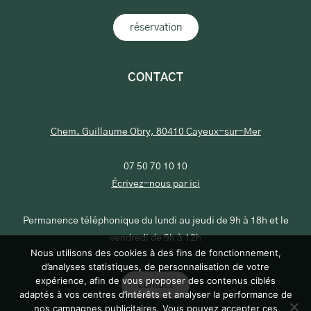
réservation
CONTACT
Chem. Guillaume Obry, 80410 Cayeux-sur-Mer
07 50 70 10 10
Écrivez-nous par ici
Permanence téléphonique du lundi au jeudi de 9h à 18h et le
vendredi de 9h à 12h
Nous utilisons des cookies à des fins de fonctionnement,
d’analyses statistiques, de personnalisation de votre
expérience, afin de vous proposer des contenus ciblés
contact
adaptés à vos centres d’intérêts et analyser la performance de
nos campagnes publicitaires. Vous pouvez accepter ces