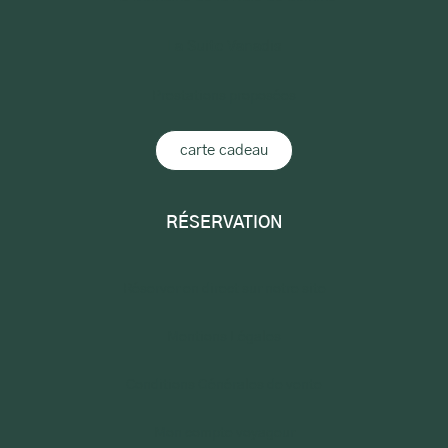
La Suite Vanadis
Prestations proposées
carte cadeau
RÉSERVATION
Réserver en direct sur notre site
Mentions Légales
Conditions Générales de vente
Mon compte voyageur