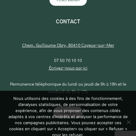
CONTACT
Chem. Guillaume Obry, 80410 Cayeux-sur-Mer
07 50 70 10 10
Écrivez-nous par ici
Permanence téléphonique du lundi au jeudi de 9h à 18h et le
vendredi de 9h à 12h
Nous utilisons des cookies à des fins de fonctionnement,
d’analyses statistiques, de personnalisation de votre
expérience, afin de vous proposer des contenus ciblés
contact
adaptés à vos centres d’intérêts et analyser la performance de
nos campagnes publicitaires. Vous pouvez accepter ces
cookies en cliquant sur « Accepter» ou cliquer sur « Refuser »
pour les refuser.
© 2023 Domaine de la Baie de Somme.