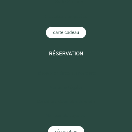
La Suite Vanadis
Prestations proposées
carte cadeau
RÉSERVATION
Réserver en direct sur notre site
Mentions Légales
Conditions Générales de vente
Mon compte voyageur
réservation